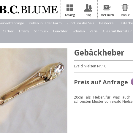
Katalog
Blog
Über mich
Mobile
Serviettenringe
Kellen in jeder Form
Rund um das Salz
Bestecke
Bestecke
Cartier
Tiffany
Schmuck
Leuchter
Schalen
Varia
Alles mit Bernstein
Gebäckheber
Evald Nielsen Nr.10
Preis auf Anfrage
20cm als Heber..für was auch i
schönsten Muster von Ewald Nielse