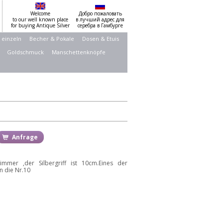
Welcome
Добро пожаловать
to our well known place
в лучший адрес для
for buying Antique Silver
серебра в Гамбурге
 einzeln
Becher & Pokale
Dosen & Etuis
Goldschmuck
Manschettenknöpfe
Anfrage
mmer ,der Silbergriff ist 10cm.Eines der
n die Nr.10