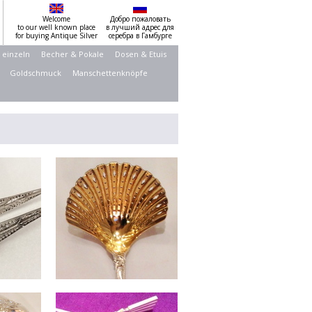
Welcome
Добро пожаловать
to our well known place
в лучший адрес для
for buying Antique Silver
серебра в Гамбурге
 einzeln
Becher & Pokale
Dosen & Etuis
Goldschmuck
Manschettenknöpfe