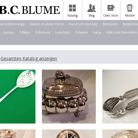
Katalog
Blog
Über mich
Mobile
Serviettenringe
Kellen in jeder Form
Rund um das Salz
Bestecke
Bestecke
Cartier
Tiffany
Schmuck
Leuchter
Schalen
Varia
Alles mit Bernstein
Gesamten Katalog anzeigen