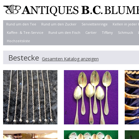
Rund um den Tee
Rund um den Zucker
Serviettenringe
Kellen in jeder
Kaffee- & Tee-Service
Rund um den Fisch
Cartier
Tiffany
Schmuck
Hochzeitsliste
Bestecke
Gesamten Katalog anzeigen