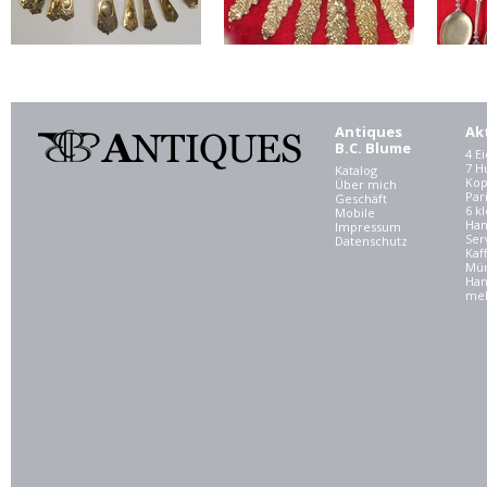
Antiques
Ak
B.C. Blume
4 E
7 
Katalog
Kop
Über mich
Par
Geschäft
6 kl
Mobile
Ham
Impressum
Ser
Datenschutz
Kaf
Mü
Han
meh