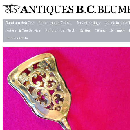
Rund um den Tee
Rund um den Zucker
Serviettenringe
Kellen in jeder
Kaffee- & Tee-Service
Rund um den Fisch
Cartier
Tiffany
Schmuck
Hochzeitsliste