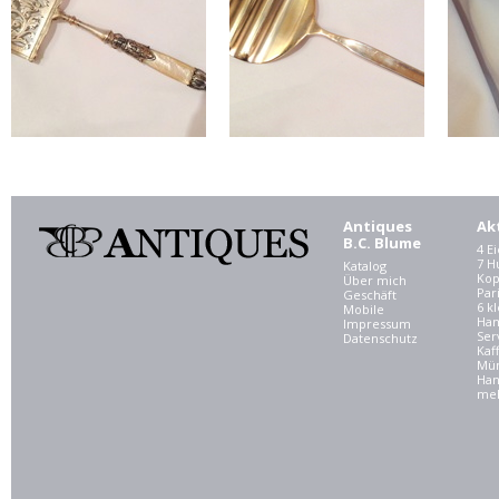
Antiques
Ak
B.C. Blume
4 E
7 
Katalog
Kop
Über mich
Par
Geschäft
6 kl
Mobile
Ham
Impressum
Ser
Datenschutz
Kaf
Mü
Han
meh