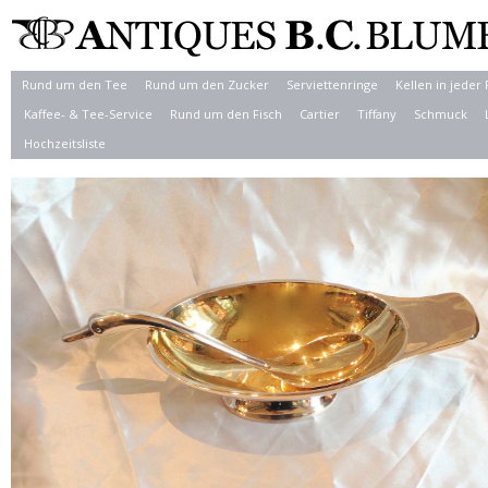
Rund um den Tee
Rund um den Zucker
Serviettenringe
Kellen in jeder
Kaffee- & Tee-Service
Rund um den Fisch
Cartier
Tiffany
Schmuck
Hochzeitsliste