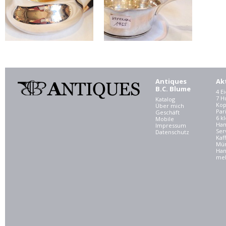
Antiques
Ak
B.C. Blume
4 E
7 
Katalog
Kop
Über mich
Par
Geschäft
6 kl
Mobile
Ham
Impressum
Ser
Datenschutz
Kaf
Mü
Han
meh